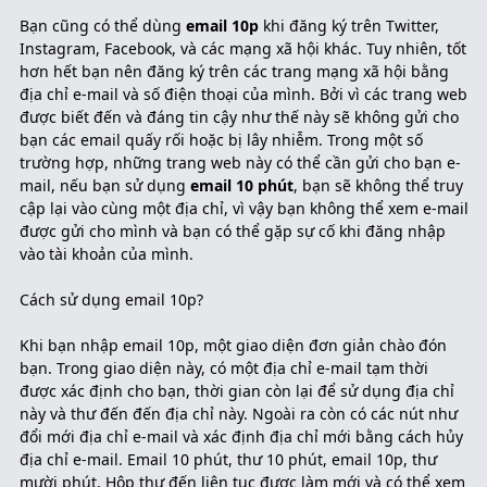
Bạn cũng có thể dùng
email 10p
khi đăng ký trên Twitter,
Instagram, Facebook, và các mạng xã hội khác. Tuy nhiên, tốt
hơn hết bạn nên đăng ký trên các trang mạng xã hội bằng
địa chỉ e-mail và số điện thoại của mình. Bởi vì các trang web
được biết đến và đáng tin cậy như thế này sẽ không gửi cho
bạn các email quấy rối hoặc bị lây nhiễm. Trong một số
trường hợp, những trang web này có thể cần gửi cho bạn e-
mail, nếu bạn sử dụng
email 10 phút
, bạn sẽ không thể truy
cập lại vào cùng một địa chỉ, vì vậy bạn không thể xem e-mail
được gửi cho mình và bạn có thể gặp sự cố khi đăng nhập
vào tài khoản của mình.
Cách sử dụng email 10p?
Khi bạn nhập email 10p, một giao diện đơn giản chào đón
bạn. Trong giao diện này, có một địa chỉ e-mail tạm thời
được xác định cho bạn, thời gian còn lại để sử dụng địa chỉ
này và thư đến đến địa chỉ này. Ngoài ra còn có các nút như
đổi mới địa chỉ e-mail và xác định địa chỉ mới bằng cách hủy
địa chỉ e-mail. Email 10 phút, thư 10 phút, email 10p, thư
mười phút, Hộp thư đến liên tục được làm mới và có thể xem