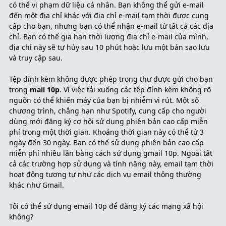
có thể vi phạm dữ liệu cá nhân. Bạn không thể gửi e-mail
đến một địa chỉ khác với địa chỉ e-mail tạm thời được cung
cấp cho bạn, nhưng bạn có thể nhận e-mail từ tất cả các địa
chỉ. Bạn có thể gia hạn thời lượng địa chỉ e-mail của mình,
địa chỉ này sẽ tự hủy sau 10 phút hoặc lưu một bản sao lưu
và truy cập sau.
Tệp đính kèm không được phép trong thư được gửi cho bạn
trong
mail 10p
. Vì việc tải xuống các tệp đính kèm không rõ
nguồn có thể khiến máy của bạn bị nhiễm vi rút. Một số
chương trình, chẳng hạn như Spotify, cung cấp cho người
dùng mới đăng ký cơ hội sử dụng phiên bản cao cấp miễn
phí trong một thời gian. Khoảng thời gian này có thể từ 3
ngày đến 30 ngày. Bạn có thể sử dụng phiên bản cao cấp
miễn phí nhiều lần bằng cách sử dụng gmail 10p. Ngoài tất
cả các trường hợp sử dụng và tính năng này, email tạm thời
hoạt động tương tự như các dịch vụ email thông thường
khác như Gmail.
Tôi có thể sử dụng email 10p để đăng ký các mạng xã hội
không?